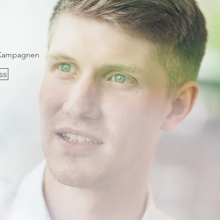
H
e Kampagnen
ss