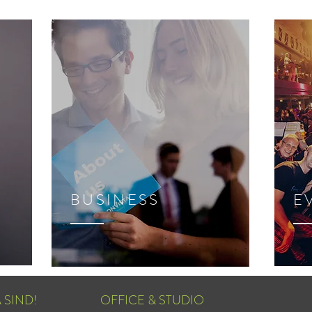
BUSINESS
E
 SIND!
OFFICE & STUDIO