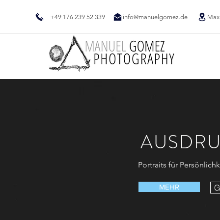
+49 176 239 52 339
info@manuelgomez.de
Max-
AUSDRU
Portraits für Persönlich
MEHR
G